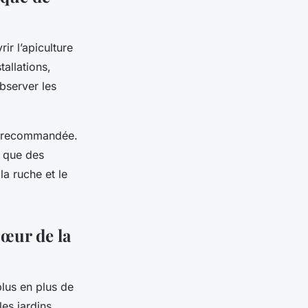
r l’apiculture
allations,
bserver les
nt recommandée.
s que des
la ruche et le
cœur de la
plus en plus de
les jardins