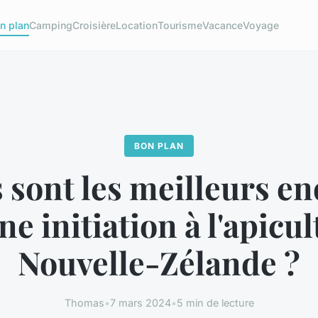
n plan
Camping
Croisière
Location
Tourisme
Vacance
Voyage
BON PLAN
 sont les meilleurs en
e initiation à l'apicu
Nouvelle-Zélande ?
Thomas
•
7 mars 2024
•
5 min de lecture