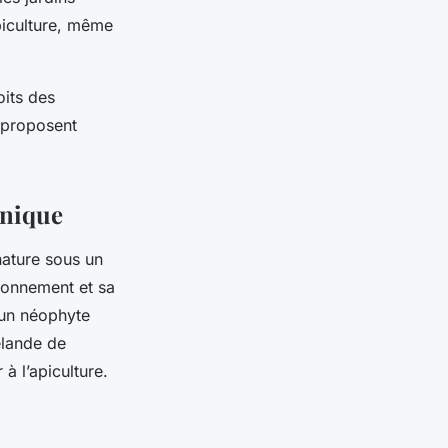
piculture, même
oits des
 proposent
unique
nature sous un
ronnement et sa
 un néophyte
élande de
à l’apiculture.