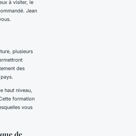
ux à visiter, le
recommandé. Jean
vous.
ture, plusieurs
ermettront
rtement des
 pays.
e haut niveau,
 Cette formation
esquelles vous
ique de