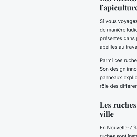
l’apicultur
Si vous voyagez
de manière ludiq
présentes dans 
abeilles au trav
Parmi ces ruche
Son design innov
panneaux explica
rôle des différen
Les ruches
ville
En Nouvelle-Zéla
ruches sont inst