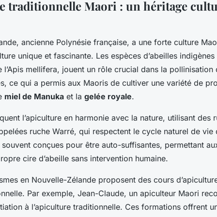
e traditionnelle Maori : un héritage cultu
nde, ancienne Polynésie française, a une forte culture Maori
ulture unique et fascinante. Les espèces d’abeilles indigène
’Apis mellifera, jouent un rôle crucial dans la pollinisation
es, ce qui a permis aux Maoris de cultiver une variété de pro
le
miel de Manuka
et la
gelée royale
.
quent l’apiculture en harmonie avec la nature, utilisant des 
appelées
ruche Warré
, qui respectent le cycle naturel de vie 
 souvent conçues pour être auto-suffisantes, permettant aux
propre cire d’abeille sans intervention humaine.
ismes en Nouvelle-Zélande proposent des cours d’apiculture
onnelle. Par exemple, Jean-Claude, un apiculteur Maori re
itiation à l’apiculture traditionnelle. Ces formations offrent 