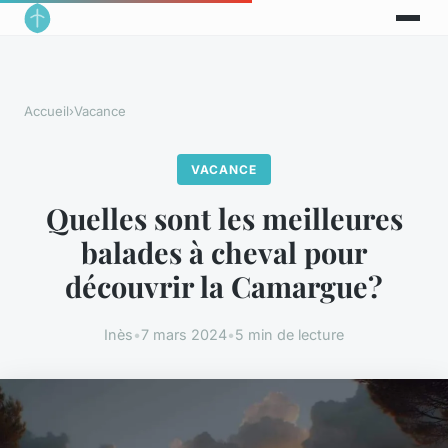
Accueil
›
Vacance
VACANCE
Quelles sont les meilleures
balades à cheval pour
découvrir la Camargue?
Inès
•
7 mars 2024
•
5 min de lecture