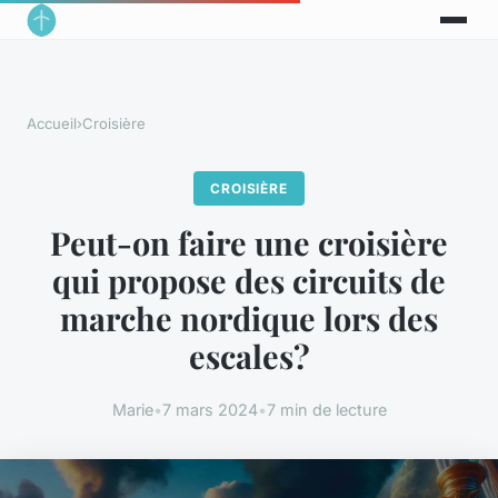
Accueil
›
Croisière
CROISIÈRE
Peut-on faire une croisière
qui propose des circuits de
marche nordique lors des
escales?
Marie
•
7 mars 2024
•
7 min de lecture