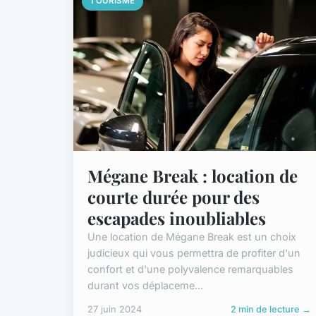
TOURISME
Mégane Break : location de
courte durée pour des
escapades inoubliables
Une location de Mégane Break est un choix
judicieux qui vous permettra de profiter d'un
confort et d'une polyvalence remarquables
durant vos déplaceme...
27 juin 2024
2 min de lecture →