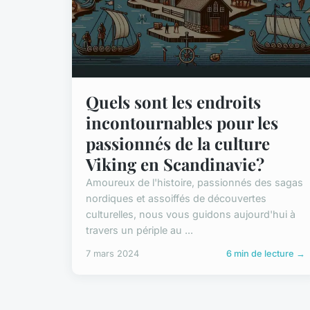
Quels sont les endroits
incontournables pour les
passionnés de la culture
Viking en Scandinavie?
Amoureux de l'histoire, passionnés des sagas
nordiques et assoiffés de découvertes
culturelles, nous vous guidons aujourd'hui à
travers un périple au ...
7 mars 2024
6 min de lecture →