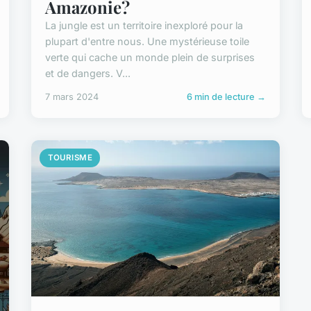
Amazonie?
La jungle est un territoire inexploré pour la
plupart d'entre nous. Une mystérieuse toile
verte qui cache un monde plein de surprises
et de dangers. V...
7 mars 2024
6 min de lecture →
TOURISME