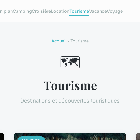
n plan
Camping
Croisière
Location
Tourisme
Vacance
Voyage
Accueil
› Tourisme
🗺️
Tourisme
Destinations et découvertes touristiques