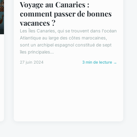
Voyage au Canaries :
comment passer de bonnes
vacances ?
Les Îles Canaries, qui se trouvent dans l'océan
Atlantique au large des côtes marocaines,
sont un archipel espagnol constitué de sept
îles principales...
27 juin 2024
3 min de lecture →