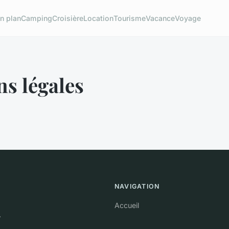
n plan
Camping
Croisière
Location
Tourisme
Vacance
Voyage
s légales
NAVIGATION
Accueil
.