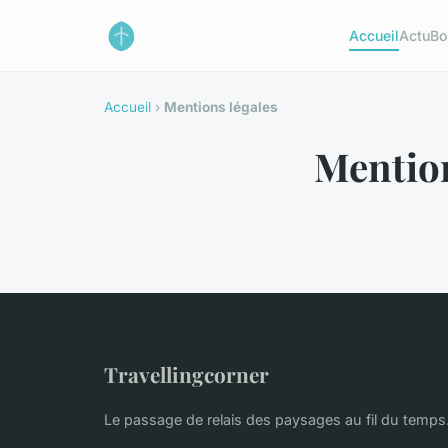
Accueil
Actu
Bo
Accueil
›
Mentions légales
Mention
Travellingcorner
Le passage de relais des paysages au fil du temps