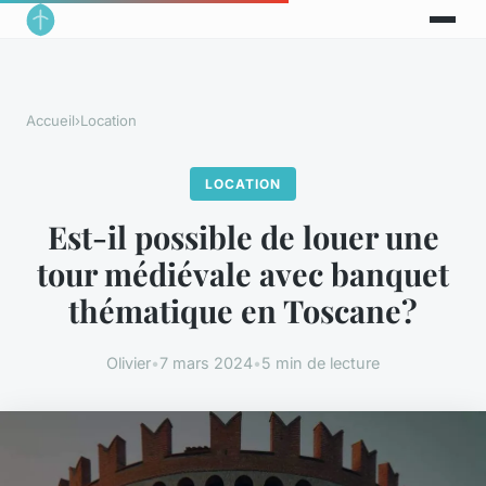
Accueil
›
Location
LOCATION
Est-il possible de louer une
tour médiévale avec banquet
thématique en Toscane?
Olivier
•
7 mars 2024
•
5 min de lecture