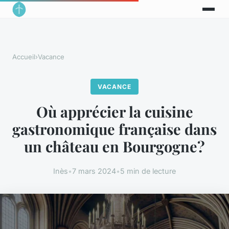
Accueil
›
Vacance
VACANCE
Où apprécier la cuisine
gastronomique française dans
un château en Bourgogne?
Inès
•
7 mars 2024
•
5 min de lecture